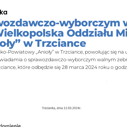
nka
awozdawczo-wyborczym 
elkopolska Oddziału Mi
ły” w Trzciance
o-Powiatowy „Anioły” w Trzciance, powołując się na 
r. zawiadamia o sprawozdawczo-wyborczym walnym ze
iance, które odbędzie się 28 marca 2024 roku o godzin