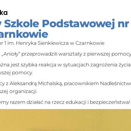
nka
Szkole Podstawowej nr 
zarnkowie
 1 im. Henryka Sienkiewicza w Czarnkowie
Anioły” przeprowadzili warsztaty z pierwszej pomocy
ażna jest szybka reakcja w sytuacjach zagrożenia życi
wszej pomocy.
cy z Aleksandrą Michalską, pracownikiem Nadleśnictwo
ej organizacji.
my razem działać na rzecz edukacji i bezpieczeństwa!